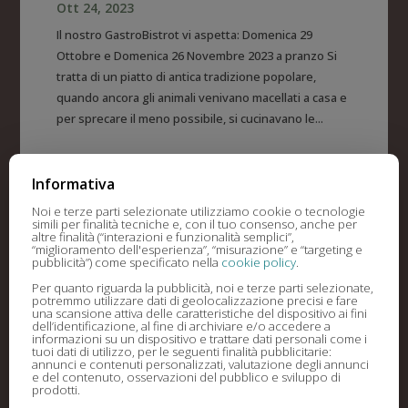
Ott 24, 2023
Il nostro GastroBistrot vi aspetta: Domenica 29
Ottobre e Domenica 26 Novembre 2023 a pranzo Si
tratta di un piatto di antica tradizione popolare,
quando ancora gli animali venivano macellati a casa e
per sprecare il meno possibile, si cucinavano le...
Informativa
Noi e terze parti selezionate utilizziamo cookie o tecnologie
simili per finalità tecniche e, con il tuo consenso, anche per
altre finalità (“interazioni e funzionalità semplici”,
“miglioramento dell'esperienza”, “misurazione” e “targeting e
pubblicità”) come specificato nella
cookie policy
.
Per quanto riguarda la pubblicità, noi e terze parti selezionate,
potremmo utilizzare dati di geolocalizzazione precisi e fare
una scansione attiva delle caratteristiche del dispositivo ai fini
dell’identificazione, al fine di archiviare e/o accedere a
informazioni su un dispositivo e trattare dati personali come i
tuoi dati di utilizzo, per le seguenti finalità pubblicitarie:
annunci e contenuti personalizzati, valutazione degli annunci
e del contenuto, osservazioni del pubblico e sviluppo di
prodotti.