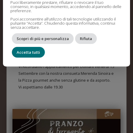
Puoi liberamente prestare, rifiutare o revocare il tuo
consenso, in qualsiasi momento, accedendo al pannello delle
preferenze.
Puoi acconsentire all’utilizzo di tali tecnologie utilizzando il
pulsante “Accetta”. Chiudendo questa informativa, continui
senza accettare.
Scopri di più e personalizza
Rifiuta
La Merenda Sinoira e la pizza a l’Arangiuma
Accetta tutti
Ago 31, 2023
Vi Ricordiamo l'appuntamento per Domani Venerdì 15
Settembre con la nostra consueta Merenda Sinoira e
la Pizza gourmet anche senza glutine e da asporto.
Vi aspettiamo dalle 19.30