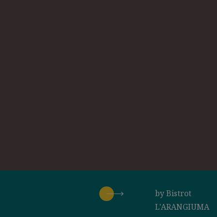
by
Bistrot
L'ARANGIUMA