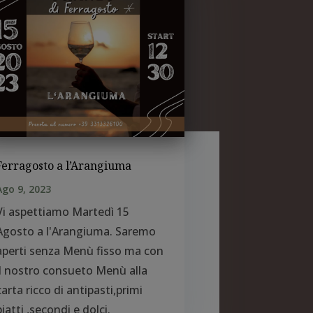
Ferragosto a l’Arangiuma
Ago 9, 2023
Vi aspettiamo Martedì 15
Agosto a l'Arangiuma. Saremo
aperti senza Menù fisso ma con
il nostro consueto Menù alla
carta ricco di antipasti,primi
piatti ,secondi e dolci.