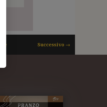
nte
Successivo
→