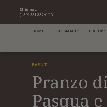
Chiamaci
(+39) 331 3326100
HOME
CHI SIAMO
E-SHOP
EVENTI
Pranzo d
Pasqua e