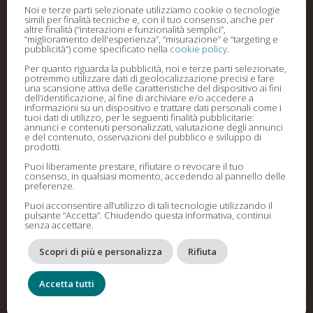
Noi e terze parti selezionate utilizziamo cookie o tecnologie
simili per finalità tecniche e, con il tuo consenso, anche per
altre finalità (“interazioni e funzionalità semplici”,
“miglioramento dell'esperienza”, “misurazione” e “targeting e
pubblicità”) come specificato nella
cookie policy
.
Per quanto riguarda la pubblicità, noi e terze parti selezionate,
potremmo utilizzare dati di geolocalizzazione precisi e fare
una scansione attiva delle caratteristiche del dispositivo ai fini
dell’identificazione, al fine di archiviare e/o accedere a
informazioni su un dispositivo e trattare dati personali come i
tuoi dati di utilizzo, per le seguenti finalità pubblicitarie:
La Merenda Sinoira e la pizza a l’Arangiuma
annunci e contenuti personalizzati, valutazione degli annunci
e del contenuto, osservazioni del pubblico e sviluppo di
Ago 31, 2023
prodotti.
Vi Ricordiamo l'appuntamento per Domani Venerdì 15
Puoi liberamente prestare, rifiutare o revocare il tuo
consenso, in qualsiasi momento, accedendo al pannello delle
Settembre con la nostra consueta Merenda Sinoira e
preferenze.
la Pizza gourmet anche senza glutine e da asporto.
Puoi acconsentire all’utilizzo di tali tecnologie utilizzando il
Vi aspettiamo dalle 19.30
pulsante “Accetta”. Chiudendo questa informativa, continui
senza accettare.
Scopri di più e personalizza
Rifiuta
Accetta tutti