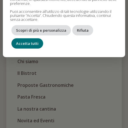
Email
preferenze.
info@larangiuma.it
Puoi acconsentire all’utilizzo di tali tecnologie utilizzando il
pulsante “Accetta”. Chiudendo questa informativa, continui
senza accettare.
Follow Me
Scopri di più e personalizza
Rifiuta
Accetta tutti
Chi siamo
Il Bistrot
Proposte Gastronomiche
Pasta Fresca
La nostra cantina
Novita ed Eventi