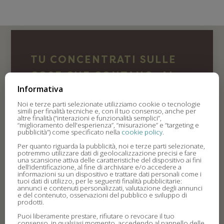
TU CONCENTRATI SULLE
COSE CHE CONTANO, AL
Informativa
“MANGIARE” CI PENSIAMO
Noi e terze parti selezionate utilizziamo cookie o tecnologie
NOI.
simili per finalità tecniche e, con il tuo consenso, anche per
altre finalità (“interazioni e funzionalità semplici”,
“miglioramento dell'esperienza”, “misurazione” e “targeting e
pubblicità”) come specificato nella
cookie policy
.
Per quanto riguarda la pubblicità, noi e terze parti selezionate,
PER INFO E PRENOTAZIONI
potremmo utilizzare dati di geolocalizzazione precisi e fare
una scansione attiva delle caratteristiche del dispositivo ai fini
dell’identificazione, al fine di archiviare e/o accedere a
informazioni su un dispositivo e trattare dati personali come i
tuoi dati di utilizzo, per le seguenti finalità pubblicitarie:
annunci e contenuti personalizzati, valutazione degli annunci
Telefono
e del contenuto, osservazioni del pubblico e sviluppo di
prodotti.
(+39) 331 3326100
Puoi liberamente prestare, rifiutare o revocare il tuo
consenso, in qualsiasi momento, accedendo al pannello delle