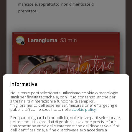
mancate e, soprattutto, non dimenticate di
prenotate...
Informativa
Noi e terze parti selezionate utilizziamo cookie o tecnologie
simili per finalità tecniche e, con il tuo consenso, anche per
altre finalità (“interazioni e funzionalità semplici”,
“miglioramento dell'esperienza”, “misurazione” e “targeting e
pubblicità”) come specificato nella
cookie policy
.
Per quanto riguarda la pubblicità, noi e terze parti selezionate,
potremmo utilizzare dati di geolocalizzazione precisi e fare
una scansione attiva delle caratteristiche del dispositivo ai fini
dell’identificazione, al fine di archiviare e/o accedere a