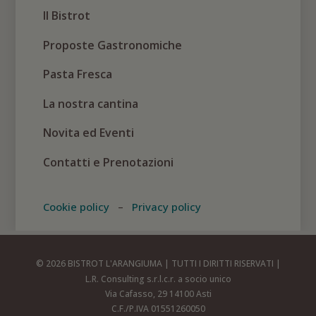
Il Bistrot
Proposte Gastronomiche
Pasta Fresca
La nostra cantina
Novita ed Eventi
Contatti e Prenotazioni
Cookie policy
–
Privacy policy
© 2026 BISTROT L'ARANGIUMA | TUTTI I DIRITTI RISERVATI |
L.R. Consulting s.r.l.c.r. a socio unico
Via Cafasso, 29 14100 Asti
C.F./P.IVA 01551260050